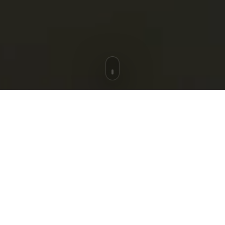
PROMESSE
MODERNE.
ÉLÉGANT.
CINÉMA.
En quelques secondes, vous devez vous dire : « C’est
lui. » Voilà pourquoi ça fonctionne.